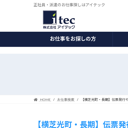
正社員・派遣のお仕事探しはアイテック
お仕事をお探しの方
コ
ナ
ン
ビ
テ
ゲ
ン
ー
ツ
シ
へ
ョ
ス
ン
HOME
お仕事検索
【横芝光町・長期】伝票発行
キ
に
ッ
移
プ
動
【横芝光町・長期】伝票発