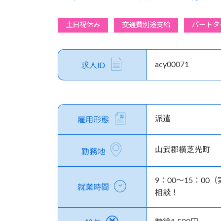
土日祝休み
交通費別途支給
パートタ
acy00071
求人ID
派遣
雇用形態
山武郡横芝光町
勤務地
9：00～15：0
就業時間
相談！