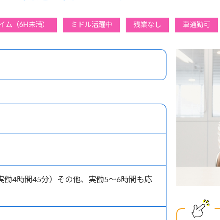
イム（6H未満）
ミドル活躍中
残業なし
車通勤可
0（実働4時間45分）その他、実働5～6時間も応