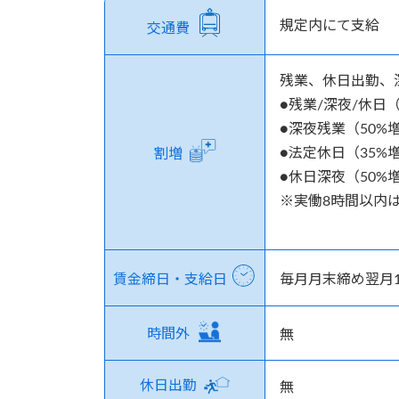
規定内にて支給
交通費
残業、休日出勤、
●残業/深夜/休日（2
●深夜残業（50%増）
●法定休日（35%増）
割増
●休日深夜（50%増）
※実働8時間以内は
賃金締日・支給日
毎月月末締め翌月
時間外
無
休日出勤
無