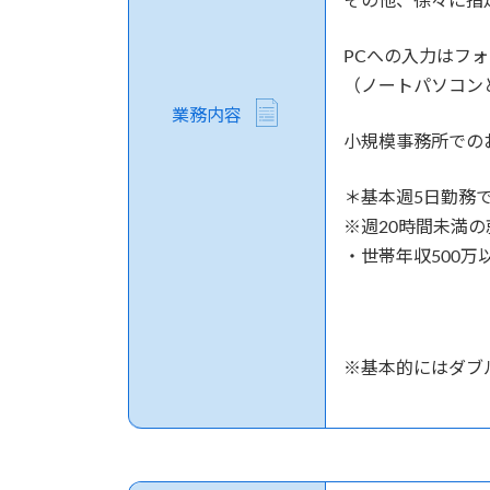
その他、徐々に指
PCへの入力はフ
（ノートパソコン
業務内容
小規模事務所での
＊基本週5日勤務
※週20時間未満
・世帯年収
500
万
※基本的にはダブ