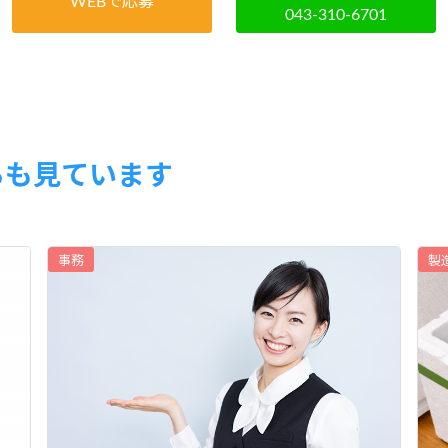
WEBで応募
043-310-6701
らも見ています
事務
製