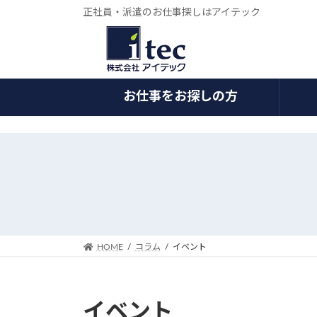
正社員・派遣のお仕事探しはアイテック
お仕事をお探しの方
コ
ナ
ン
ビ
テ
ゲ
ン
ー
ツ
シ
へ
ョ
ス
ン
HOME
コラム
イベント
キ
に
ッ
移
プ
動
イベント