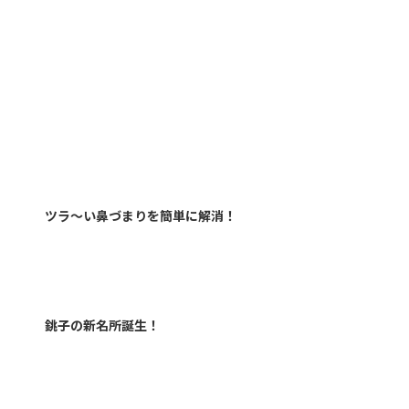
カテゴリー
今ドキの雇用情勢
前の記事
ツラ～い鼻づまりを簡単に解消！
2018年11月15日
次の記事
銚子の新名所誕生！
2019年1月15日